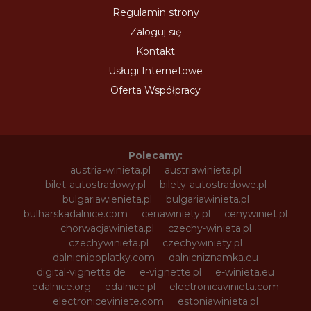
Regulamin strony
Zaloguj się
Kontakt
Usługi Internetowe
Oferta Współpracy
Polecamy:
austria-winieta.pl
austriawinieta.pl
bilet-autostradowy.pl
bilety-autostradowe.pl
bulgariawienieta.pl
bulgariawinieta.pl
bulharskadalnice.com
cenawiniety.pl
cenywiniet.pl
chorwacjawinieta.pl
czechy-winieta.pl
czechywinieta.pl
czechywiniety.pl
dalnicnipoplatky.com
dalnicniznamka.eu
digital-vignette.de
e-vignette.pl
e-winieta.eu
edalnice.org
edalnice.pl
electronicavinieta.com
electroniceviniete.com
estoniawinieta.pl