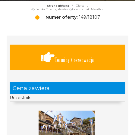
Strona główna
/
Oferta
/
Wycieczka: Troodos, klasztor Kykkos z Larnaki Marathon
Numer oferty:
149/18107
Terminy / rezerwacja
Cena zawiera
Uczestnik