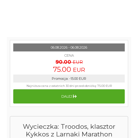
06.08.2026 - 06.08.2026
CENA
90.00
EUR
75.00
EUR
Promocja
:
-15.00
EUR
Najniższa cena z ostatnich 30 dni przed obniżką:
75.00 EUR
DALEJ
Wycieczka: Troodos, klasztor
Kykkos z Larnaki Marathon