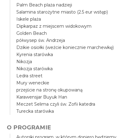
Palm Beach plaża nadzieji
Salamina starożytne miasto (2.5 eur wstęp)
Iskele plaża
Dipkarpaz z miejscem widokowym
Golden Beach
półwysep św. Andrzeja
Dzikie osiołki (weźcie koniecznie marchewkę)
Kyrenia starówka
Nikozja
Nikozja starówka
Ledra street
Mury weneckie
przejście na stronę okupowaną
Karawensjar Buyuk Han
Meczet Selima czyli św. Zofii katedra
Turecka starówka
O PROGRAMIE
Autorski program, w którym dopiero będziemy