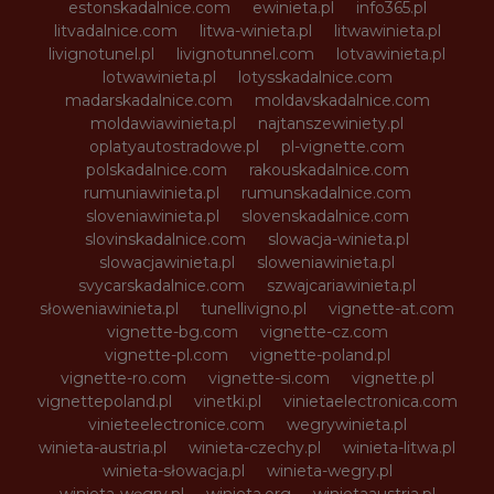
estonskadalnice.com
ewinieta.pl
info365.pl
litvadalnice.com
litwa-winieta.pl
litwawinieta.pl
livignotunel.pl
livignotunnel.com
lotvawinieta.pl
lotwawinieta.pl
lotysskadalnice.com
madarskadalnice.com
moldavskadalnice.com
moldawiawinieta.pl
najtanszewiniety.pl
oplatyautostradowe.pl
pl-vignette.com
polskadalnice.com
rakouskadalnice.com
rumuniawinieta.pl
rumunskadalnice.com
sloveniawinieta.pl
slovenskadalnice.com
slovinskadalnice.com
slowacja-winieta.pl
slowacjawinieta.pl
sloweniawinieta.pl
svycarskadalnice.com
szwajcariawinieta.pl
słoweniawinieta.pl
tunellivigno.pl
vignette-at.com
vignette-bg.com
vignette-cz.com
vignette-pl.com
vignette-poland.pl
vignette-ro.com
vignette-si.com
vignette.pl
vignettepoland.pl
vinetki.pl
vinietaelectronica.com
vinieteelectronice.com
wegrywinieta.pl
winieta-austria.pl
winieta-czechy.pl
winieta-litwa.pl
winieta-słowacja.pl
winieta-wegry.pl
winieta-węgry.pl
winieta.org
winietaaustria.pl