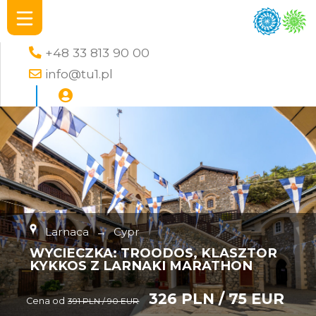
+48 33 813 90 00
info@tu1.pl
Larnaca
→
Cypr
WYCIECZKA: TROODOS, KLASZTOR
KYKKOS Z LARNAKI MARATHON
326 PLN / 75 EUR
Cena od
391 PLN / 90 EUR