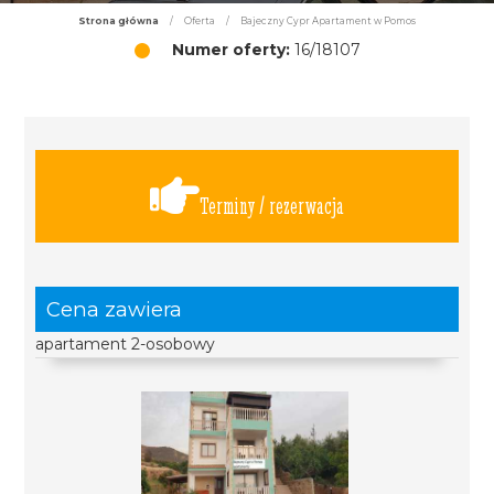
Strona główna
/
Oferta
/
Bajeczny Cypr Apartament w Pomos
Numer oferty:
16/18107
Terminy / rezerwacja
Cena zawiera
apartament 2-osobowy