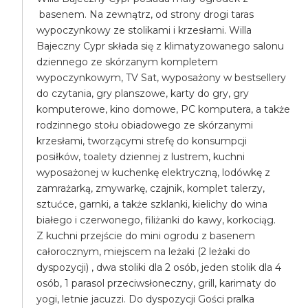
basenem. Na zewnątrz, od strony drogi taras
wypoczynkowy ze stolikami i krzesłami. Willa
Bajeczny Cypr składa się z klimatyzowanego salonu
dziennego ze skórzanym kompletem
wypoczynkowym, TV Sat, wyposażony w bestsellery
do czytania, gry planszowe, karty do gry, gry
komputerowe, kino domowe, PC komputera, a także
rodzinnego stołu obiadowego ze skórzanymi
krzesłami, tworzącymi strefę do konsumpcji
posiłków, toalety dziennej z lustrem, kuchni
wyposażonej w kuchenkę elektryczną, lodówkę z
zamrażarką, zmywarkę, czajnik, komplet talerzy,
sztućce, garnki, a także szklanki, kielichy do wina
białego i czerwonego, filiżanki do kawy, korkociąg.
Z kuchni przejście do mini ogrodu z basenem
całorocznym, miejscem na leżaki (2 leżaki do
dyspozycji) , dwa stoliki dla 2 osób, jeden stolik dla 4
osób, 1 parasol przeciwsłoneczny, grill, karimaty do
yogi, letnie jacuzzi. Do dyspozycji Gości pralka