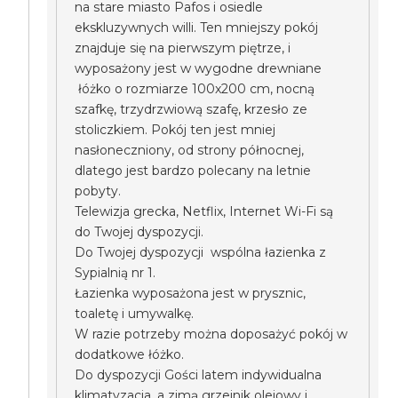
na stare miasto Pafos i osiedle
ekskluzywnych willi. Ten mniejszy pokój
znajduje się na pierwszym piętrze, i
wyposażony jest w wygodne drewniane
łóżko o rozmiarze 100x200 cm, nocną
szafkę, trzydrzwiową szafę, krzesło ze
stoliczkiem. Pokój ten jest mniej
nasłoneczniony, od strony północnej,
dlatego jest bardzo polecany na letnie
pobyty.
Telewizja grecka, Netflix, Internet Wi-Fi są
do Twojej dyspozycji.
Do Twojej dyspozycji wspólna łazienka z
Sypialnią nr 1.
Łazienka wyposażona jest w prysznic,
toaletę i umywalkę.
W razie potrzeby można doposażyć pokój w
dodatkowe łóżko.
Do dyspozycji Gości latem indywidualna
klimatyzacja, a zimą grzejnik olejowy i