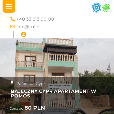
+48 33 813 90 00
info@tu1.pl
Pafos
→
Cypr
BAJECZNY CYPR APARTAMENT W
POMOS
80 PLN
Cena od