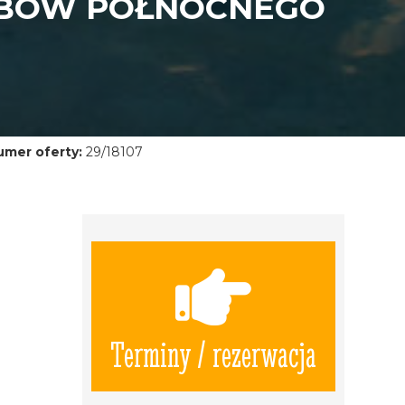
RBÓW PÓŁNOCNEGO
umer oferty:
29/18107
Terminy / rezerwacja