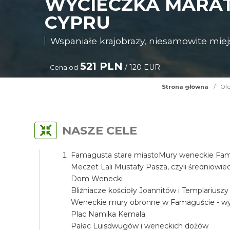
WYCIECZKA MARA
CYPRU
Wspaniałe krajobrazy, niesamowite miejs
521 PLN
/ 120 EUR
Cena od
Strona główna
/
Ofe
NASZE CELE
Famagusta stare miastoMury weneckie Fama
Meczet Lali Mustafy Pasza, czyli średniow
Dom Wenecki
Bliźniacze kościoły Joannitów i Templariuszy
Weneckie mury obronne w Famaguście - wyj
Plac Namika Kemala
Pałac Luisdwugów i weneckich dożów