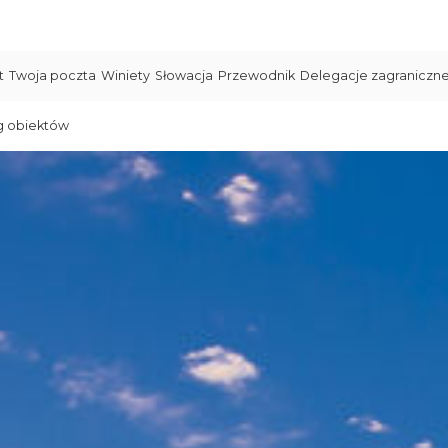
t
Twoja poczta
Winiety
Słowacja
Przewodnik
Delegacje zagraniczn
g obiektów