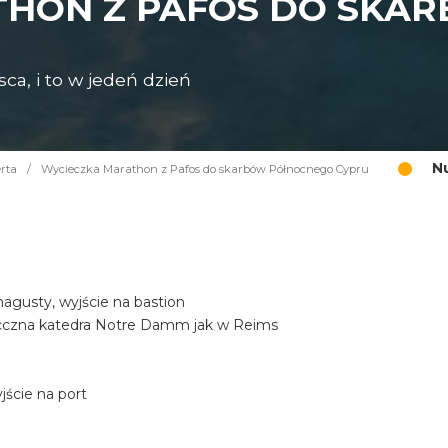
THON Z PAFOS DO SKA
ca, i to w jedeń dzień
N
rta
/
Wycieczka Marathon z Pafos do skarbów Północnego Cypru
gusty, wyjście na bastion
iecczna katedra Notre Damm jak w Reims
ście na port