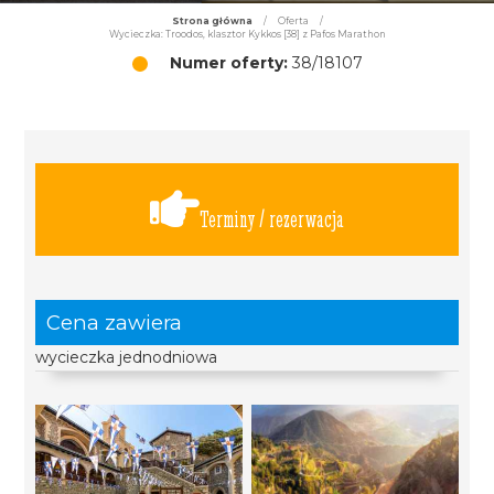
Strona główna
/
Oferta
/
Wycieczka: Troodos, klasztor Kykkos [38] z Pafos Marathon
Numer oferty:
38/18107
Terminy / rezerwacja
Cena zawiera
wycieczka jednodniowa