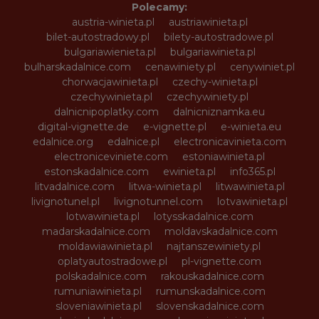
Polecamy:
austria-winieta.pl
austriawinieta.pl
bilet-autostradowy.pl
bilety-autostradowe.pl
bulgariawienieta.pl
bulgariawinieta.pl
bulharskadalnice.com
cenawiniety.pl
cenywiniet.pl
chorwacjawinieta.pl
czechy-winieta.pl
czechywinieta.pl
czechywiniety.pl
dalnicnipoplatky.com
dalnicniznamka.eu
digital-vignette.de
e-vignette.pl
e-winieta.eu
edalnice.org
edalnice.pl
electronicavinieta.com
electroniceviniete.com
estoniawinieta.pl
estonskadalnice.com
ewinieta.pl
info365.pl
litvadalnice.com
litwa-winieta.pl
litwawinieta.pl
livignotunel.pl
livignotunnel.com
lotvawinieta.pl
lotwawinieta.pl
lotysskadalnice.com
madarskadalnice.com
moldavskadalnice.com
moldawiawinieta.pl
najtanszewiniety.pl
oplatyautostradowe.pl
pl-vignette.com
polskadalnice.com
rakouskadalnice.com
rumuniawinieta.pl
rumunskadalnice.com
sloveniawinieta.pl
slovenskadalnice.com