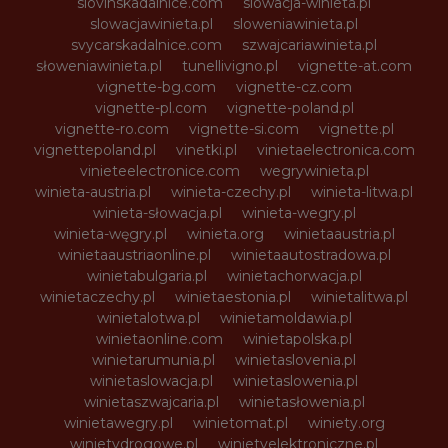
slovinskadalnice.com
slowacja-winieta.pl
slowacjawinieta.pl
sloweniawinieta.pl
svycarskadalnice.com
szwajcariawinieta.pl
słoweniawinieta.pl
tunellivigno.pl
vignette-at.com
vignette-bg.com
vignette-cz.com
vignette-pl.com
vignette-poland.pl
vignette-ro.com
vignette-si.com
vignette.pl
vignettepoland.pl
vinetki.pl
vinietaelectronica.com
vinieteelectronice.com
wegrywinieta.pl
winieta-austria.pl
winieta-czechy.pl
winieta-litwa.pl
winieta-słowacja.pl
winieta-wegry.pl
winieta-węgry.pl
winieta.org
winietaaustria.pl
winietaaustriaonline.pl
winietaautostradowa.pl
winietabulgaria.pl
winietachorwacja.pl
winietaczechy.pl
winietaestonia.pl
winietalitwa.pl
winietalotwa.pl
winietamoldawia.pl
winietaonline.com
winietapolska.pl
winietarumunia.pl
winietaslovenia.pl
winietaslowacja.pl
winietaslowenia.pl
winietaszwajcaria.pl
winietasłowenia.pl
winietawegry.pl
winietomat.pl
winiety.org
winietydrogowe.pl
winietyelektroniczne.pl