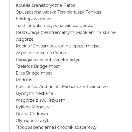
Kouklia prehistoryczne Pafos
Opuszczona wioska Templariuszy Fonikas
Episkopi wzgórze
Trachipedula tradycyjna wioska górska
Restauracja z ekstremalnym widokiem na skalne
wzgórze
Rock of Chasampoulion najlepsze miejsce
wspinaczkowe na Cyprze
Panagia Salamiotissa Monastyr
Tzelefos Bridge most
Elias Bridge most
Pedulas
Kościół św. Archanioła Michała z VII wieku ze
słynnymi freskami
Wzgórze z św. Krzyżem
Kykkos Monastyr
Dolina Cedrowa
Olympos szczyt
Troodos panorama i chodnik spacerowy