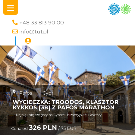
+48 33 813 90 00
info@tu1.pl
Pafos
→
Cypr
WYCIECZKA: TROODOS, KLASZTOR
KYKKOS [38] Z PAFOS MARATHON
Najpiękniejsze góry na Cyprze i bizantyjskie klasztory
326 PLN
/ 75 EUR
Cena od