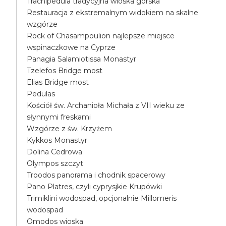
Trachipedula tradycyjna wioska górska
Restauracja z ekstremalnym widokiem na skalne
wzgórze
Rock of Chasampoulion najlepsze miejsce
wspinaczkowe na Cyprze
Panagia Salamiotissa Monastyr
Tzelefos Bridge most
Elias Bridge most
Pedulas
Kościół św. Archanioła Michała z VII wieku ze
słynnymi freskami
Wzgórze z św. Krzyżem
Kykkos Monastyr
Dolina Cedrowa
Olympos szczyt
Troodos panorama i chodnik spacerowy
Pano Platres, czyli cyprysjkie Krupówki
Trimiklini wodospad, opcjonalnie Millomeris
wodospad
Omodos wioska