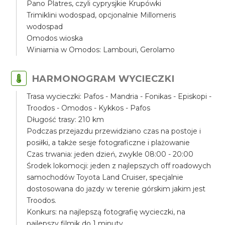
Pano Platres, czyli cyprysjkie Krupówki
Trimiklini wodospad, opcjonalnie Millomeris
wodospad
Omodos wioska
Winiarnia w Omodos: Lambouri, Gerolamo
HARMONOGRAM WYCIECZKI
Trasa wycieczki: Pafos - Mandria - Fonikas - Episkopi -
Troodos - Omodos - Kykkos - Pafos
Długość trasy: 210 km
Podczas przejazdu przewidziano czas na postoje i
posiłki, a także sesje fotograficzne i plażowanie
Czas trwania: jeden dzień, zwykle 08:00 - 20:00
Środek lokomocji: jeden z najlepszych off roadowych
samochodów Toyota Land Cruiser, specjalnie
dostosowana do jazdy w terenie górskim jakim jest
Troodos.
Konkurs: na najlepszą fotografię wycieczki, na
najlepszy filmik do 1 minuty.