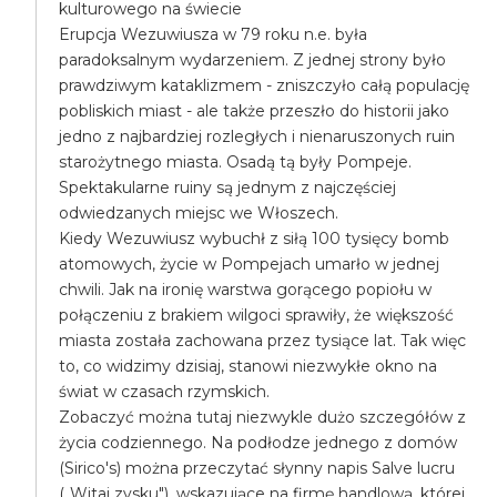
kulturowego na świecie
Erupcja Wezuwiusza w 79 roku n.e. była
paradoksalnym wydarzeniem. Z jednej strony było
prawdziwym kataklizmem - zniszczyło całą populację
pobliskich miast - ale także przeszło do historii jako
jedno z najbardziej rozległych i nienaruszonych ruin
starożytnego miasta. Osadą tą były Pompeje.
Spektakularne ruiny są jednym z najczęściej
odwiedzanych miejsc we Włoszech.
Kiedy Wezuwiusz wybuchł z siłą 100 tysięcy bomb
atomowych, życie w Pompejach umarło w jednej
chwili. Jak na ironię warstwa gorącego popiołu w
połączeniu z brakiem wilgoci sprawiły, że większość
miasta została zachowana przez tysiące lat. Tak więc
to, co widzimy dzisiaj, stanowi niezwykłe okno na
świat w czasach rzymskich.
Zobaczyć można tutaj niezwykle dużo szczegółów z
życia codziennego. Na podłodze jednego z domów
(Sirico's) można przeczytać słynny napis Salve lucru
(„Witaj zysku"), wskazujące na firmę handlową, której