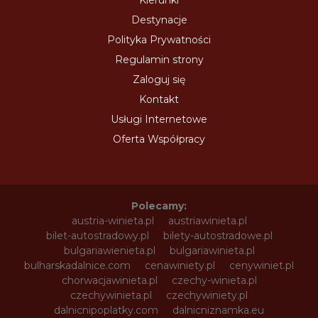
Kierunki
Destynacje
Polityka Prywatności
Regulamin strony
Zaloguj się
Kontakt
Usługi Internetowe
Oferta Współpracy
Polecamy:
austria-winieta.pl
austriawinieta.pl
bilet-autostradowy.pl
bilety-autostradowe.pl
bulgariawienieta.pl
bulgariawinieta.pl
bulharskadalnice.com
cenawiniety.pl
cenywiniet.pl
chorwacjawinieta.pl
czechy-winieta.pl
czechywinieta.pl
czechywiniety.pl
dalnicnipoplatky.com
dalnicniznamka.eu