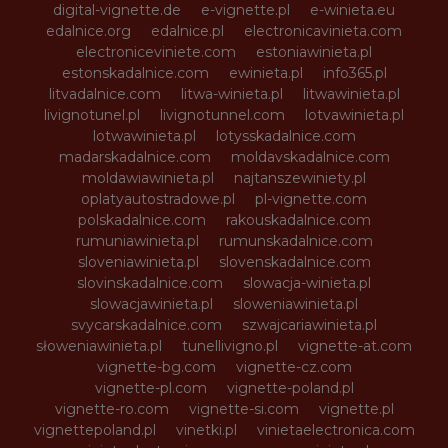
digital-vignette.de
e-vignette.pl
e-winieta.eu
edalnice.org
edalnice.pl
electronicavinieta.com
electroniceviniete.com
estoniawinieta.pl
estonskadalnice.com
ewinieta.pl
info365.pl
litvadalnice.com
litwa-winieta.pl
litwawinieta.pl
livignotunel.pl
livignotunnel.com
lotvawinieta.pl
lotwawinieta.pl
lotysskadalnice.com
madarskadalnice.com
moldavskadalnice.com
moldawiawinieta.pl
najtanszewiniety.pl
oplatyautostradowe.pl
pl-vignette.com
polskadalnice.com
rakouskadalnice.com
rumuniawinieta.pl
rumunskadalnice.com
sloveniawinieta.pl
slovenskadalnice.com
slovinskadalnice.com
slowacja-winieta.pl
slowacjawinieta.pl
sloweniawinieta.pl
svycarskadalnice.com
szwajcariawinieta.pl
słoweniawinieta.pl
tunellivigno.pl
vignette-at.com
vignette-bg.com
vignette-cz.com
vignette-pl.com
vignette-poland.pl
vignette-ro.com
vignette-si.com
vignette.pl
vignettepoland.pl
vinetki.pl
vinietaelectronica.com