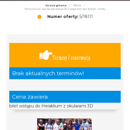
Strona główna
/
Oferta
/
Herkulanum: wycieczka piesza 3D z wejściem bez kolejki - bilety
Numer oferty:
5/18111
Terminy / rezerwacja
Brak aktualnych terminów!
Cena zawiera
bilet wstępu do Heraklium z okularami 3D