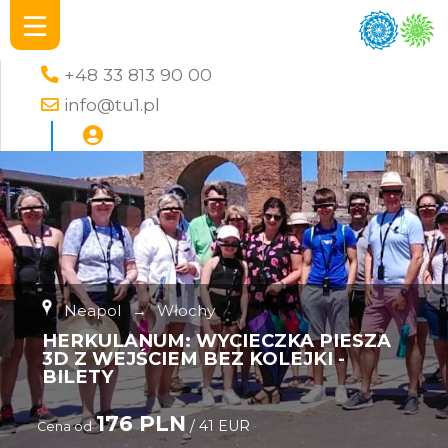
+48 33 813 90 00
info@tu1.pl
Neapol
→
Włochy
HERKULANUM: WYCIECZKA PIESZA
3D Z WEJŚCIEM BEZ KOLEJKI -
BILETY
176 PLN
/ 41 EUR
Cena od