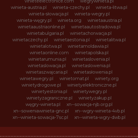
vinieteelectronice.com
wegrywinieta.pl
winieta-austria.pl
winieta-czechy.pl
winieta-litwa.pl
winieta-słowacja.pl
winieta-wegry.pl
winieta-węgry.pl
winieta.org
winietaaustria.pl
winietaaustriaonline.pl
winietaautostradowa.pl
winietabulgaria.pl
winietachorwacja.pl
winietaczechy.pl
winietaestonia.pl
winietalitwa.pl
winietalotwa.pl
winietamoldawia.pl
winietaonline.com
winietapolska.pl
winietarumunia.pl
winietaslovenia.pl
winietaslowacja.pl
winietaslowenia.pl
winietaszwajcaria.pl
winietasłowenia.pl
winietawegry.pl
winietomat.pl
winiety.org
winietydrogowe.pl
winietyelektroniczne.pl
winietyestonia.pl
winietywegry.pl
winietyzagraniczne.pl
winietyzakup.pl
węgry-winieta.pl
xn--sowacja-njb.org.pl
xn--soweniawinieta-gnc.pl
xn--wgry-winieta-4vb.pl
xn--winieta-sowacja-7sc.pl
xn--winieta-wgry-dwb.pl