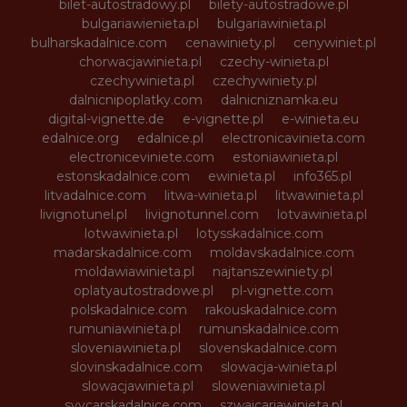
bilet-autostradowy.pl
bilety-autostradowe.pl
bulgariawienieta.pl
bulgariawinieta.pl
bulharskadalnice.com
cenawiniety.pl
cenywiniet.pl
chorwacjawinieta.pl
czechy-winieta.pl
czechywinieta.pl
czechywiniety.pl
dalnicnipoplatky.com
dalnicniznamka.eu
digital-vignette.de
e-vignette.pl
e-winieta.eu
edalnice.org
edalnice.pl
electronicavinieta.com
electroniceviniete.com
estoniawinieta.pl
estonskadalnice.com
ewinieta.pl
info365.pl
litvadalnice.com
litwa-winieta.pl
litwawinieta.pl
livignotunel.pl
livignotunnel.com
lotvawinieta.pl
lotwawinieta.pl
lotysskadalnice.com
madarskadalnice.com
moldavskadalnice.com
moldawiawinieta.pl
najtanszewiniety.pl
oplatyautostradowe.pl
pl-vignette.com
polskadalnice.com
rakouskadalnice.com
rumuniawinieta.pl
rumunskadalnice.com
sloveniawinieta.pl
slovenskadalnice.com
slovinskadalnice.com
slowacja-winieta.pl
slowacjawinieta.pl
sloweniawinieta.pl
svycarskadalnice.com
szwajcariawinieta.pl