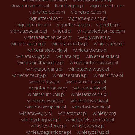
słoweniawinieta.pl
tunellivigno.pl
vignette-at.com
vignette-bg.com
vignette-cz.com
vignette-pl.com
vignette-poland.pl
vignette-ro.com
vignette-si.com
vignette.pl
vignettepoland.pl
vinetki.pl
vinietaelectronica.com
vinieteelectronice.com
wegrywinieta.pl
winieta-austria.pl
winieta-czechy.pl
winieta-litwa.pl
winieta-słowacja.pl
winieta-wegry.pl
winieta-węgry.pl
winieta.org
winietaaustria.pl
winietaaustriaonline.pl
winietaautostradowa.pl
winietabulgaria.pl
winietachorwacja.pl
winietaczechy.pl
winietaestonia.pl
winietalitwa.pl
winietalotwa.pl
winietamoldawia.pl
winietaonline.com
winietapolska.pl
winietarumunia.pl
winietaslovenia.pl
winietaslowacja.pl
winietaslowenia.pl
winietaszwajcaria.pl
winietasłowenia.pl
winietawegry.pl
winietomat.pl
winiety.org
winietydrogowe.pl
winietyelektroniczne.pl
winietyestonia.pl
winietywegry.pl
winietyzagraniczne.pl
winietyzakup.pl