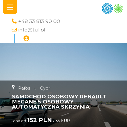
+48 33 813 90 00
info@tu1.pl
Pafos
→
Cypr
SAMOCHÓD OSOBOWY RENAULT
MEGANE 5-OSOBOWY
AUTOMATYCZNA SKRZYNIA
152 PLN
/ 35 EUR
Cena od