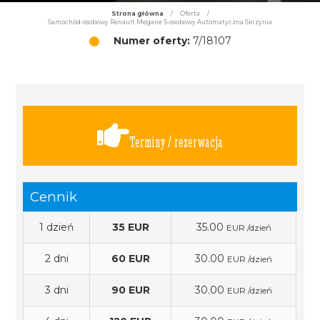
Strona główna
/
Oferta
/
Samochód osobowy Renault Megane 5-osobowy Automatyczna Skrzynia
Numer oferty:
7/18107
Terminy / rezerwacja
Cennik
1 dzień
35 EUR
35.00
EUR /dzień
2 dni
60 EUR
30.00
EUR /dzień
3 dni
90 EUR
30.00
EUR /dzień