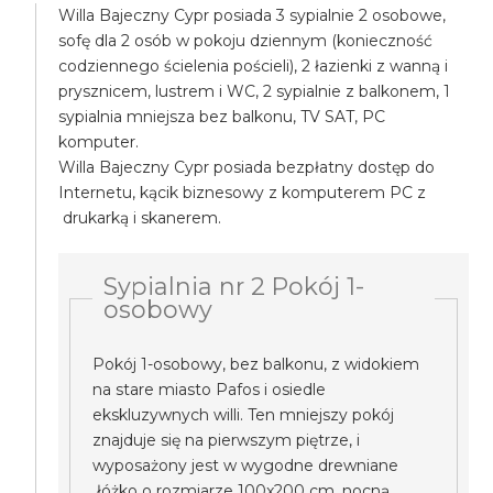
Willa Bajeczny Cypr posiada 3 sypialnie 2 osobowe,
sofę dla 2 osób w pokoju dziennym (konieczność
codziennego ścielenia pościeli), 2 łazienki z wanną i
prysznicem, lustrem i WC, 2 sypialnie z balkonem, 1
sypialnia mniejsza bez balkonu, TV SAT, PC
komputer.
Willa Bajeczny Cypr posiada bezpłatny dostęp do
Internetu, kącik biznesowy z komputerem PC z
drukarką i skanerem.
Sypialnia nr 2 Pokój 1-
osobowy
Pokój 1-osobowy, bez balkonu, z widokiem
na stare miasto Pafos i osiedle
ekskluzywnych willi. Ten mniejszy pokój
znajduje się na pierwszym piętrze, i
wyposażony jest w wygodne drewniane
łóżko o rozmiarze 100x200 cm, nocną