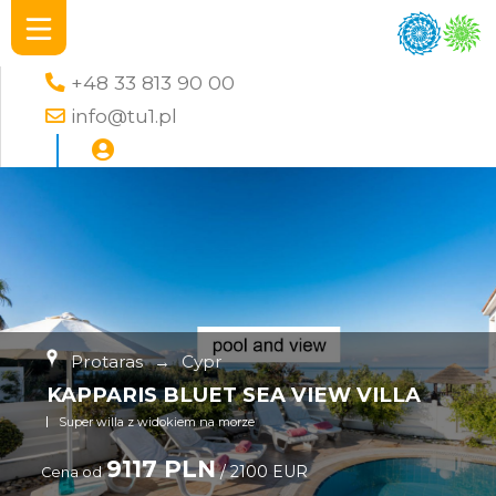
+48 33 813 90 00
info@tu1.pl
Protaras
→
Cypr
KAPPARIS BLUET SEA VIEW VILLA
Super willa z widokiem na morze
9117 PLN
/ 2100 EUR
Cena od