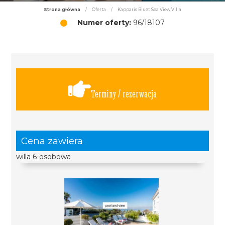
Strona główna
/
Oferta
/
Kapparis Bluet Sea View Villa
Numer oferty:
96/18107
Terminy / rezerwacja
Cena zawiera
willa 6-osobowa