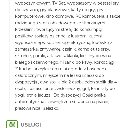
wypoczynkowym, TV Sat, wyposażony w bestsellery
do czytania, gry planszowe, karty do gry, gry
komputerowe, kino domowe, PC komputera, a także
rodzinnego stołu obiadowego ze skórzanymi
krzesłami, tworzącymi strefę do konsumpcji
posiłków, toalety dziennej z lustrem, kuchni
wyposażonej w kuchenkę elektryczną, lodówkę z
zamrażarką, zmywarkę, czajnik, komplet talerzy,
sztućce, garnki, a także szklanki, kielichy do wina
białego i czerwonego, filiżanki do kawy, korkociąg.
Z kuchni przejście do mini ogrodu z basenem
całorocznym, miejscem na leżaki (2 leżaki do
dyspozycji) , dwa stoliki dla 2 osób, jeden stolik dla 4
osób, 1 parasol przeciwsłoneczny, grill, karimaty do
yogi, letnie jacuzzi. Do dyspozycji Gości pralka
automatyczna i zewnętrzna suszarka na pranie,
prasowalnica i żelazko.
USŁUGI