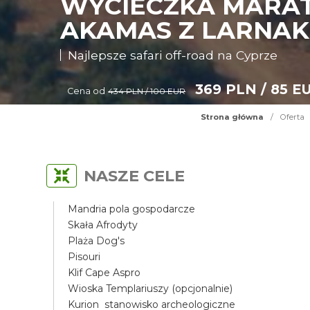
WYCIECZKA MARAT
AKAMAS Z LARNAK
Najlepsze safari off-road na Cyprze
369 PLN / 85 E
Cena od
434 PLN / 100 EUR
Strona główna
/
Oferta
NASZE CELE
Mandria pola gospodarcze
Skała Afrodyty
Plaża Dog's
Pisouri
Klif Cape Aspro
Wioska Templariuszy (opcjonalnie)
Kurion stanowisko archeologiczne