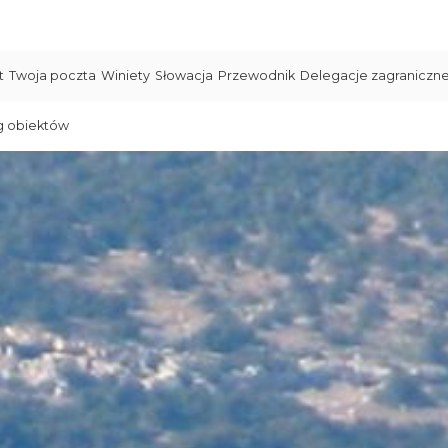
t
Twoja poczta
Winiety
Słowacja
Przewodnik
Delegacje zagraniczn
g obiektów