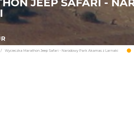
HON JEEP SAFARI - N
I
UR
/
Wycieczka Marathon Jeep Safari - Narodowy Park Akamas z Larnaki